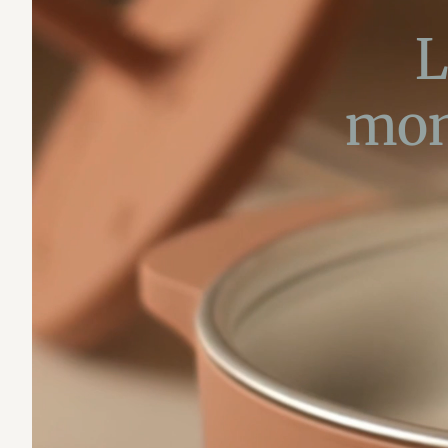
L
mon