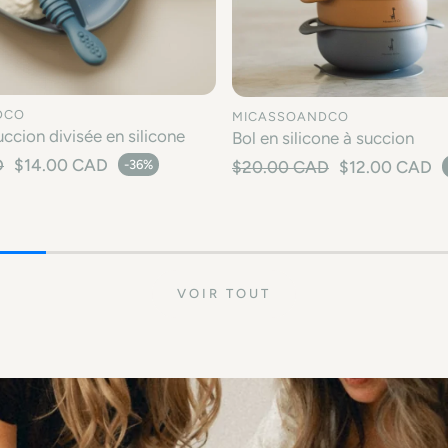
DCO
MICASSOANDCO
uccion divisée en silicone
Bol en silicone à succion
ISIR UNE OPTION
CHOISIR UNE OP
Prix habituel
Prix habituel
D
$14.00 CAD
$20.00 CAD
$12.00 CAD
-36%
e
Prix en solde
VOIR TOUT