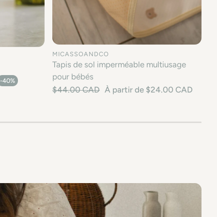
MICASSOANDCO
Tapis de sol imperméable multiusage
CHOISIR UNE OPTION
TION
pour bébés
-40%
Prix habituel
$44.00 CAD
À partir de $24.00 CAD
Prix en solde