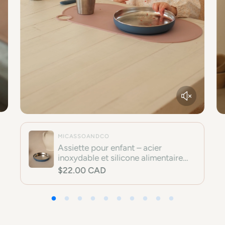
MICASSOANDCO
Assiette pour enfant – acier
inoxydable et silicone alimentaire
(base amovible)
P
$22.00 CAD
r
i
x
h
a
b