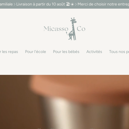
rtir du 10 août 🏖️☀️
Merci de choisir notre entreprise familiale
Livrais
 les repas
Pour l'école
Pour les bébés
Activités
Tous nos p