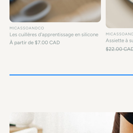
MICASSOANDCO
Les cuillères d'apprentissage en silicone
MICASSOAN
CHOISIR UNE OPTION
Assiette à s
Prix
À partir de $7.00 CAD
CHO
habituel
$22.00 CA
Prix en sold