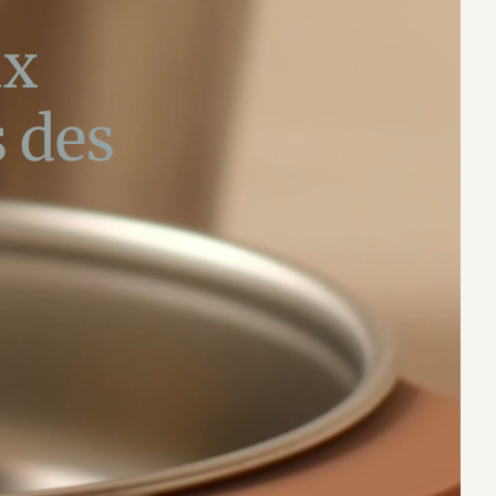
ux
 des