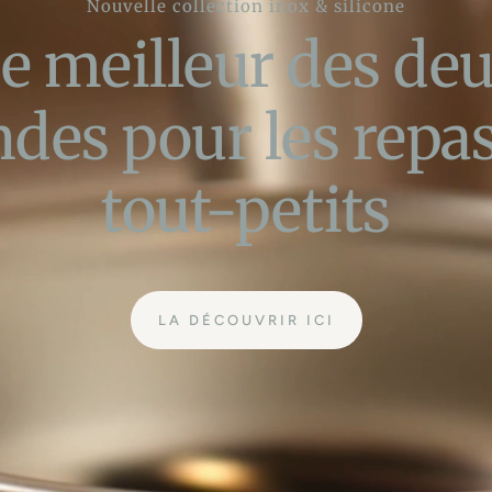
Nouvelle collection inox & silicone
e meilleur des de
des pour les repas
tout-petits
LA DÉCOUVRIR ICI
:
POUR
LES
REPAS